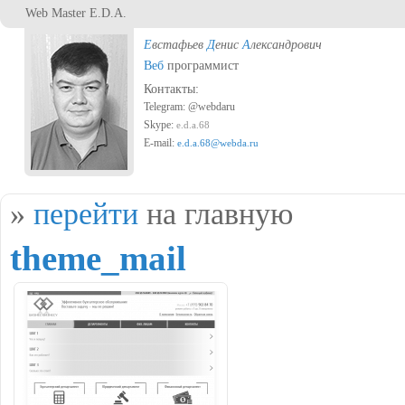
Перейти к основному содержанию
Web Master E.D.A.
Е
встафьев
Д
енис
А
лександрович
Веб
программист
Контакты:
Telegram: @webdaru
Skype:
e.d.a.68
E-mail:
e.d.a.68@webda.ru
Вы здесь
»
перейти
на главную
theme_mail