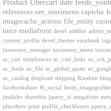
Product
Ubercart
date
feeds_yout
references
om_maximenu
captcha
J
imagecache_actions
file_entity
cust
imce
mediafront
devel
addthis
admin_m
content_profile
devel_themer
easybook
tag
taxonomy_manager
taxonomy_menu
taxon
uc_cart
simplenews
uc_cart_links
uc_cck_p
uc_feeds
uc_file
uc_global_quote
uc_google
uc_catalog
drupload
shipping
Random Ima
facebookshare
fb_social
feeds_imagegrabbe
jmslider
sharethis
jquery_ui
megaform
met
placehere
print
profile_checkboxes
jquery_