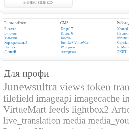
БИЗНЕС-БИЗНЕСУ
Типы сайтов
CMS
Работо
Визитка
Drupal 7
Уровеб
Витрина
Drupal 6
Hypno
Магазин
Joomla
Куличк
Корпоративный
Joomla + VirtueMart
Giperiu
Портал
Wordpress
RuMedi
Личный
Авторская
ЭКИТ
Для профи
Junewsultra
views
token
tra
filefield
imageapi
imagecache
i
VirtueMart
feeds
lightbox2
Art
live_translation
media
media_you