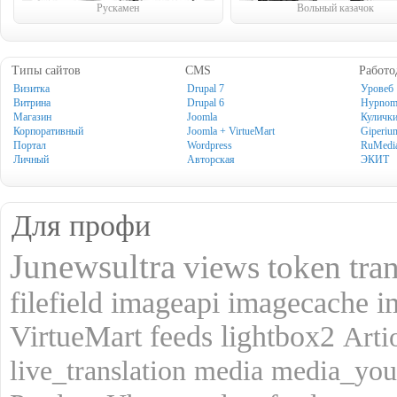
Рускамен
Вольный казачок
Типы сайтов
CMS
Работо
Визитка
Drupal 7
Уровеб
Витрина
Drupal 6
Hypno
Магазин
Joomla
Куличк
Корпоративный
Joomla + VirtueMart
Giperiu
Портал
Wordpress
RuMedi
Личный
Авторская
ЭКИТ
Для профи
Junewsultra
views
token
tra
filefield
imageapi
imagecache
i
VirtueMart
feeds
lightbox2
Art
live_translation
media
media_you