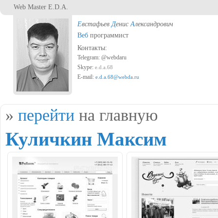
Перейти к основному содержанию
Web Master E.D.A.
Е
встафьев
Д
енис
А
лександрович
Веб
программист
Контакты:
Telegram: @webdaru
Skype:
e.d.a.68
E-mail:
e.d.a.68@webda.ru
Вы здесь
»
перейти
на главную
Куличкин Максим