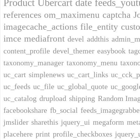
Product
Ubercart
date
feeds_yout
references
om_maximenu
captcha
J
imagecache_actions
file_entity
cust
imce
mediafront
devel
addthis
admin_m
content_profile
devel_themer
easybook
tag
taxonomy_manager
taxonomy_menu
taxon
uc_cart
simplenews
uc_cart_links
uc_cck_p
uc_feeds
uc_file
uc_global_quote
uc_google
uc_catalog
drupload
shipping
Random Ima
facebookshare
fb_social
feeds_imagegrabbe
jmslider
sharethis
jquery_ui
megaform
met
placehere
print
profile_checkboxes
jquery_