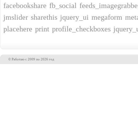
facebookshare
fb_social
feeds_imagegrabbe
jmslider
sharethis
jquery_ui
megaform
met
placehere
print
profile_checkboxes
jquery_
© Работаю с 2009 по 2026 год