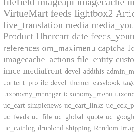
filefield
imageapi
imagecache
i
VirtueMart
feeds
lightbox2
Art
live_translation
media
media_you
Product
Ubercart
date
feeds_yout
references
om_maximenu
captcha
J
imagecache_actions
file_entity
cust
imce
mediafront
devel
addthis
admin_m
content_profile
devel_themer
easybook
tag
taxonomy_manager
taxonomy_menu
taxon
uc_cart
simplenews
uc_cart_links
uc_cck_p
uc_feeds
uc_file
uc_global_quote
uc_google
uc_catalog
drupload
shipping
Random Ima