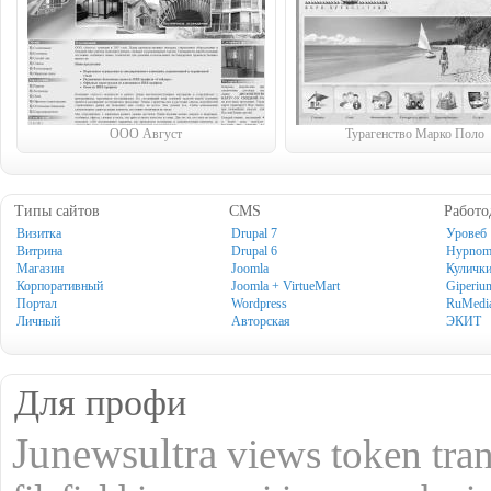
ООО Август
Турагенство Марко Поло
Типы сайтов
CMS
Работо
Визитка
Drupal 7
Уровеб
Витрина
Drupal 6
Hypno
Магазин
Joomla
Куличк
Корпоративный
Joomla + VirtueMart
Giperiu
Портал
Wordpress
RuMedi
Личный
Авторская
ЭКИТ
Для профи
Junewsultra
views
token
tra