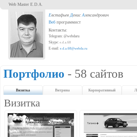
Перейти к основному содержанию
Web Master E.D.A.
Е
встафьев
Д
енис
А
лександрович
Веб
программист
Контакты:
Telegram: @webdaru
Skype:
e.d.a.68
E-mail:
e.d.a.68@webda.ru
Портфолио
- 58 сайтов
Визитка
Витрина
Корпоративный
Л
Визитка