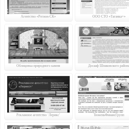
Агентство «Регион-СК»
ООО СТО «Таганка+»
Облицовка природного камня
Досааф Шпаковского район
Рекламное агентство ‘Лерикс’
ТюменьФинансГрупп