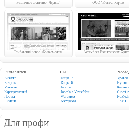
Рекламное агентство ‘Лерикс’
ООО ‘Металл-Каркас’
Тамбовский завод «Комсомолец»
Ассамблея Евангельских Хрис
Типы сайтов
CMS
Работо
Визитка
Drupal 7
Уровеб
Витрина
Drupal 6
Hypno
Магазин
Joomla
Куличк
Корпоративный
Joomla + VirtueMart
Giperiu
Портал
Wordpress
RuMedi
Личный
Авторская
ЭКИТ
Для профи