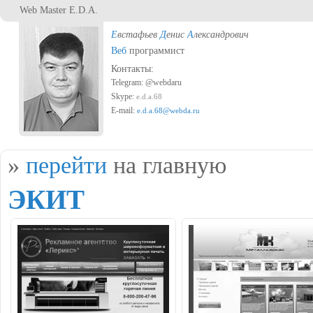
Перейти к основному содержанию
Web Master E.D.A.
Е
встафьев
Д
енис
А
лександрович
Веб
программист
Контакты:
Telegram: @webdaru
Skype:
e.d.a.68
E-mail:
e.d.a.68@webda.ru
Вы здесь
»
перейти
на главную
ЭКИТ