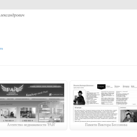
А
лександрович
ru
Агентство недвижимости 'РАЙ'
Памяти Виктора Бессонова