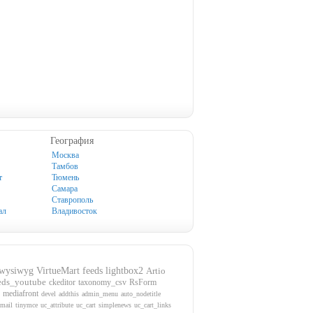
География
Москва
Тамбов
т
Тюмень
Самара
Ставрополь
ал
Владивосток
wysiwyg
VirtueMart
feeds
lightbox2
Artio
eds_youtube
ckeditor
taxonomy_csv
RsForm
mediafront
devel
addthis
admin_menu
auto_nodetitle
mail
tinymce
uc_attribute
uc_cart
simplenews
uc_cart_links