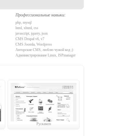
Профессиональные навыки:
php, mysql
html, xhtml, css
javascript, jquery, json
CMS Drupal v6, v7
CMS Joomla, Wordpress
Авторские CMS, люблю чужой код ;)
Администрирование Linux, ISPmanager
Рускамен