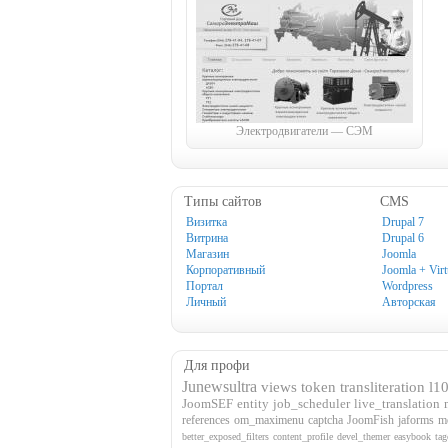
Электродвигатели — СЭМ
Типы сайтов
CMS
Визитка
Drupal 7
Витрина
Drupal 6
Магазин
Joomla
Корпоративный
Joomla + Vir
Портал
Wordpress
Личный
Авторская
Для профи
Junewsultra
views
token
transliteration
l1
JoomSEF
entity
job_scheduler
live_translation
references
om_maximenu
captcha
JoomFish
jaforms
m
better_exposed_filters
content_profile
devel_themer
easybook
tag