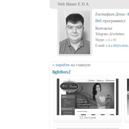
Перейти к основному содержанию
Web Master E.D.A.
Е
встафьев
Д
енис
Веб
программист
Контакты:
Telegram: @webdaru
Skype:
e.d.a.68
E-mail:
e.d.a.68@webda.
Вы здесь
»
перейти
на главную
lightbox2
ТД Валерия