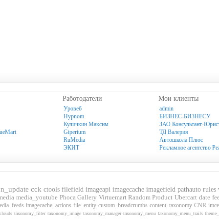
Работодатели
Мои клиенты
Уровеб
admin
Hypnom
БИЗНЕС-БИЗНЕСУ
Куличкин Максим
ЗАО Консультант-Юрис
tueMart
Giperium
ТД Валерия
RuMedia
Автошкола Плюс
ЭКИТ
Рекламное агентство Ре
0n_update
cck
ctools
filefield
imageapi
imagecache
imagefield
pathauto
rules
media
media_youtube
Phoca Gallery
Virtuemart Random Product
Ubercart
date
fe
edia_feeds
imagecache_actions
file_entity
custom_breadcrumbs
content_taxonomy
CNR
imce
clouds
taxonomy_filter
taxonomy_image
taxonomy_manager
taxonomy_menu
taxonomy_menu_trails
theme_