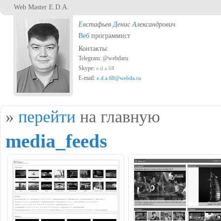
Перейти к основному содержанию
Web Master E.D.A.
Е
встафьев
Д
енис
А
лександрович
Веб
программист
Контакты:
Telegram: @webdaru
Skype:
e.d.a.68
E-mail:
e.d.a.68@webda.ru
Вы здесь
»
перейти
на главную
media_feeds