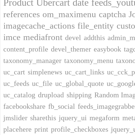
Product
Ubercart
date
feeds_yout
references
om_maximenu
captcha
J
imagecache_actions
file_entity
cust
imce
mediafront
devel
addthis
admin_m
content_profile
devel_themer
easybook
tag
taxonomy_manager
taxonomy_menu
taxon
uc_cart
simplenews
uc_cart_links
uc_cck_p
uc_feeds
uc_file
uc_global_quote
uc_google
uc_catalog
drupload
shipping
Random Ima
facebookshare
fb_social
feeds_imagegrabbe
jmslider
sharethis
jquery_ui
megaform
met
placehere
print
profile_checkboxes
jquery_