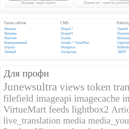
Медиада - видео портал
Буквам.нет - новости, развлеч
Типы сайтов
CMS
Работо
Визитка
Drupal 7
Уровеб
Витрина
Drupal 6
Hypno
Магазин
Joomla
Куличк
Корпоративный
Joomla + VirtueMart
Giperiu
Портал
Wordpress
RuMedi
Личный
Авторская
ЭКИТ
Для профи
Junewsultra
views
token
tra
filefield
imageapi
imagecache
i
VirtueMart
feeds
lightbox2
Art
live_translation
media
media_you